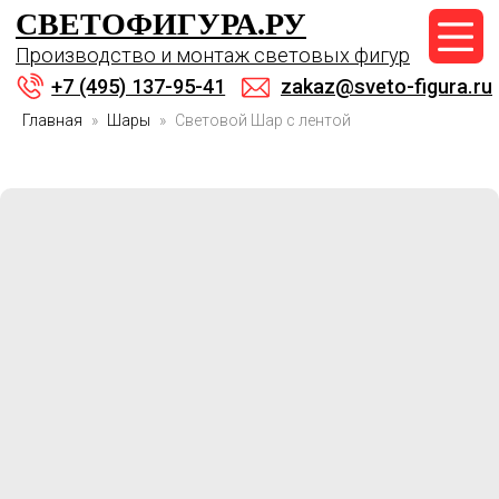
СВЕТОФИГУРА.РУ
+7 (495) 137-95-41
Производство и монтаж световых фигур
zakaz@sveto-figura.ru
+7 (495) 137-95-41
zakaz@sveto-figura.ru
Главная
Шары
Световой Шар с лентой