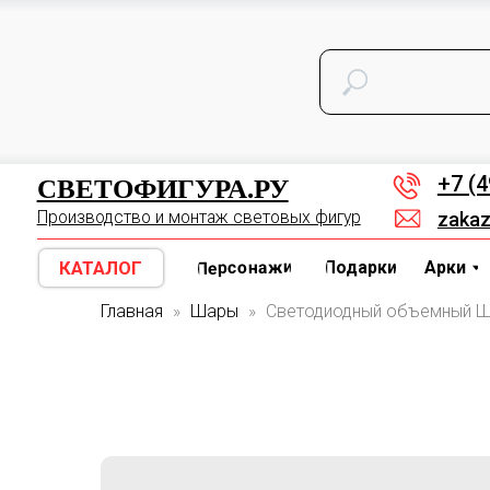
СВЕТОФИГУРА.РУ
Д
ОСТАТКИ СО СКИДКОЙ
КАТАЛОГ
Арки
Персонажи
Подарки
СВЕТОФИГУРА.РУ
+7 (495) 1
Производство и монтаж световых фигур
zakaz@sveto
Персонажи
КАТАЛОГ
Подарки
Арки
Цифр
Главная
Шары
Светодиодный объемный Ш