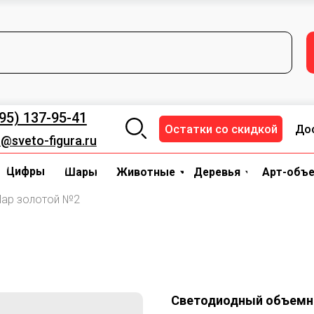
+7 (495) 137-95-41
za
ОСТАВКА И ОПЛАТА
НАЛИЧИЕ
Цифры
Шары
Деревья
Животные
Арт-объекты
37-95-41
Остатки со скидкой
Доставка и опл
-figura.ru
ы
Шары
Животные
Деревья
Арт-объекты
Трансп
ар золотой №2
Светодиодный объемн