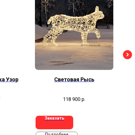
ка Узор
Световая Рысь
С
у
118 900
р.
Заказать
Подробнее