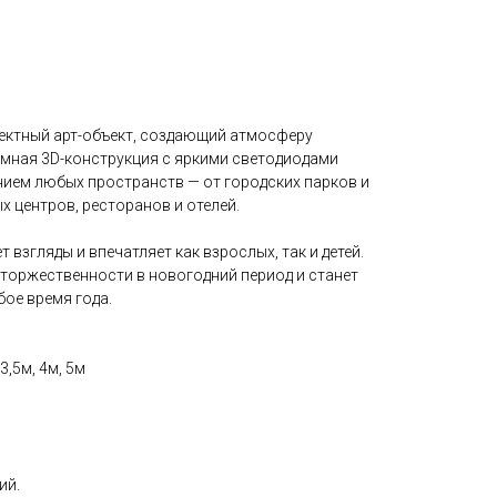
ектный арт-объект, создающий атмосферу
ёмная 3D-конструкция с яркими светодиодами
ием любых пространств — от городских парков и
 центров, ресторанов и отелей.
взгляды и впечатляет как взрослых, так и детей.
 торжественности в новогодний период и станет
ое время года.
,5м, 4м, 5м
ий.