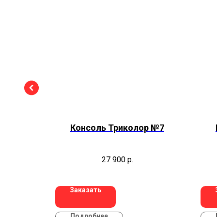
кон с
Консоль Триколор №7
27 900
р.
Заказать
Подробнее