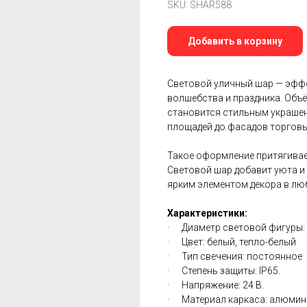
SKU:
SHAR588
Добавить в корзину
Световой уличный шар — эфф
волшебства и праздника. Объ
становится стильным украшен
площадей до фасадов торговых
Такое оформление притягивает 
Световой шар добавит уюта и
ярким элементом декора в люб
Характеристики:
· Диаметр световой фигуры: 3
· Цвет: белый, тепло-белый
· Тип свечения: постоянное
· Степень защиты: IP65.
· Напряжение: 24 В.
· Материал каркаса: алюмин