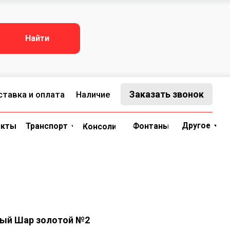
ЗАКАЗАТЬ ЗВОНОК
kaz@sveto-figura.ru
Транспорт
Консоли
Фонтаны
Другое
Найти
Заказать звонок
ата
Наличие
Другое
орт
Фонтаны
Консоли
ый Шар золотой №2