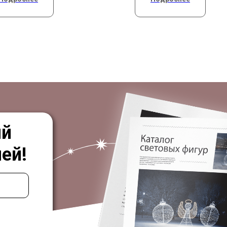
ый
ей!