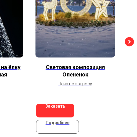
на ёлку
Световая композиция
Св
ная
Олененок
у
Цена по запросу
Заказать
Подробнее