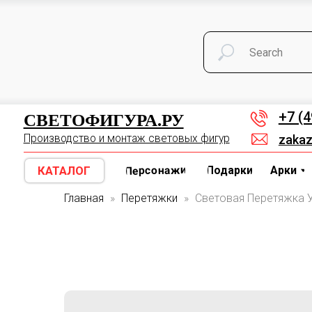
СВЕТОФИГУРА.РУ
Д
ОСТАТКИ СО СКИДКОЙ
КАТАЛОГ
Арки
Персонажи
Подарки
СВЕТОФИГУРА.РУ
+7 (495) 1
Производство и монтаж световых фигур
zakaz@sveto
Персонажи
КАТАЛОГ
Подарки
Арки
Цифр
Главная
Перетяжки
Световая Перетяжка 