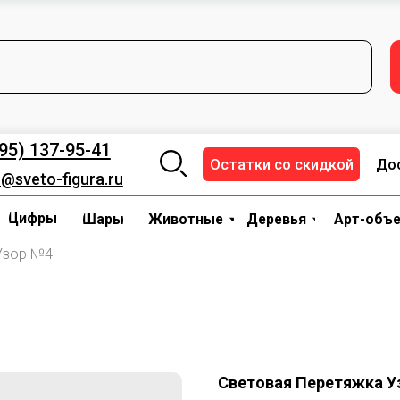
+7 (495) 137-95-41
za
ОСТАВКА И ОПЛАТА
НАЛИЧИЕ
Цифры
Шары
Деревья
Животные
Арт-объекты
37-95-41
Остатки со скидкой
Доставка и опл
-figura.ru
ы
Шары
Животные
Деревья
Арт-объекты
Трансп
Узор №4
Световая Перетяжка У