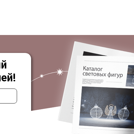
ый
ей!