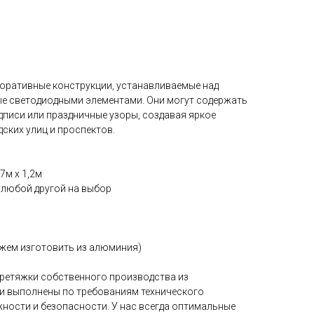
коративные конструкции, устанавливаемые над
е светодиодными элементами. Они могут содержать
дписи или праздничные узоры, создавая яркое
ских улиц и проспектов.
7м х 1,2м
и любой другой на выбор
можем изготовить из алюминия)
ретяжки собственного производства из
и выполнены по требованиям технического
жности и безопасности. У нас всегда оптимальные