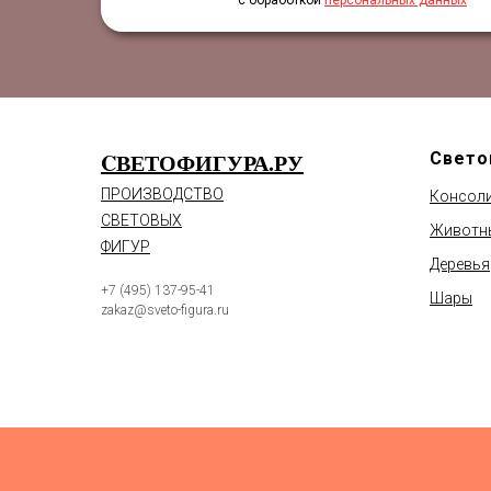
с обработкой
персональных данных
CВЕТОФИГУРА.РУ
Свето
ПРОИЗВОДСТВО
Консол
СВЕТОВЫХ
Животн
ФИГУР
Деревья
+7 (495) 137-95-41
Шары
zakaz@sveto-figura.ru