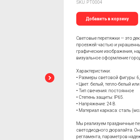
SKU:
PT0004
Добавить в корзину
Световые перетяжки — это де
проезжей частью и украшенны
графические изображения, на
визуальное оформление город
Характеристики:
• Размеры световой фигуры: 6,
• Цвет: белый, тепло-белый ил
• Тип свечения: постоянное
• Степень защиты: IP65.
• Напряжение: 24 В.
• Материал каркаса: сталь (
Мы реализуем праздничные пе
светодиодного дюралайта. Он
регламента, параметров наде