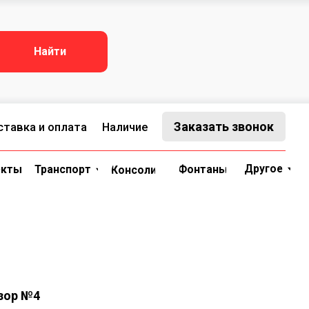
ЗАКАЗАТЬ ЗВОНОК
kaz@sveto-figura.ru
Транспорт
Консоли
Фонтаны
Другое
Найти
Заказать звонок
ата
Наличие
Другое
орт
Фонтаны
Консоли
зор №4