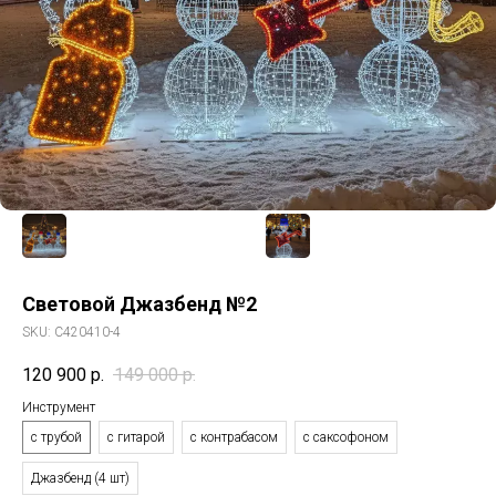
Световой Джазбенд №2
SKU:
C420410-4
120 900
р.
149 000
р.
Инструмент
с трубой
с гитарой
с контрабасом
с саксофоном
Джазбенд (4 шт)