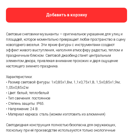
Добавить в корзину
Световые снеговики-музыканты — оригинальное украшение для улиц и
площадей, которое моментально превращает любое пространство в сцену
новогоднего веселья. Эти яркие фигуры с инструментами создают
эффект живого выступления, наполняя атмосферу радостью, теплом и
праздничным блеском. Световой джазбенд станет центральным
элементом декора, привлекая внимание прохожих и даря ощущение
настоящего зимнего праздника.
Характеристики:
• Размер световой фигуры: 1х0,85х1,8м; 1,1х0,75х1,8; 1,5х0,85х1,9м;
1,05х0,85х2м
• Цвет: белый, тепло-белый
• Тип свечения: постоянное
• Степень защиты: IP65.
• Напряжение: 24 В.
• Материал каркаса: сталь (можем изготовить из алюминия)
Светодиодная конструкция полностью безопасна для окружающих,
поскольку при её производстве используются только экологичные