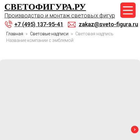
СВЕТОФИГУРА.РУ
+7 (495) 137-95-41
Производство и монтаж световых фигур
zakaz@sveto-figura.ru
+7 (495) 137-95-41
zakaz@sveto-figura.ru
Главная
Световые надписи
Световая надпись
Название компании с эмблемой