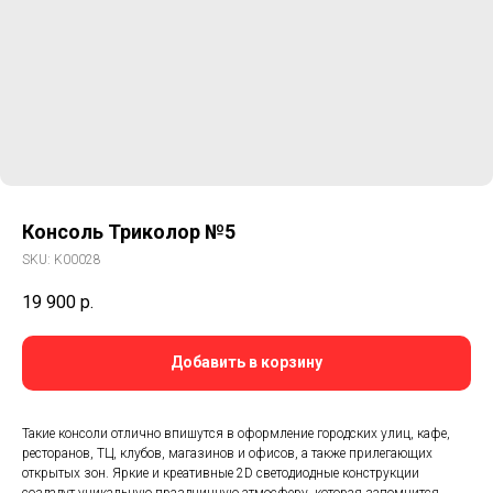
Консоль Триколор №5
SKU:
K00028
19 900
р.
Добавить в корзину
Такие консоли отлично впишутся в оформление городских улиц, кафе,
ресторанов, ТЦ, клубов, магазинов и офисов, а также прилегающих
открытых зон. Яркие и креативные 2D светодиодные конструкции
создадут уникальную праздничную атмосферу, которая запомнится