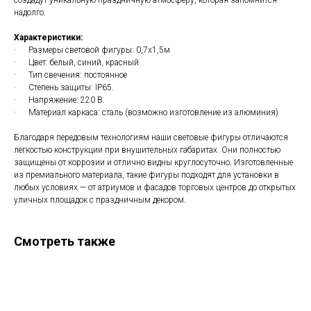
надолго.
Характеристики:
· Размеры световой фигуры: 0,7х1,5м
· Цвет: белый, синий, красный
· Тип свечения: постоянное
· Степень защиты: IP65.
· Напряжение: 220 В.
· Материал каркаса: сталь (возможно изготовление из алюминия)
Благодаря передовым технологиям наши световые фигуры отличаются
лёгкостью конструкции при внушительных габаритах. Они полностью
защищены от коррозии и отлично видны круглосуточно. Изготовленные
из премиального материала, такие фигуры подходят для установки в
любых условиях — от атриумов и фасадов торговых центров до открытых
уличных площадок с праздничным декором.
Смотреть также