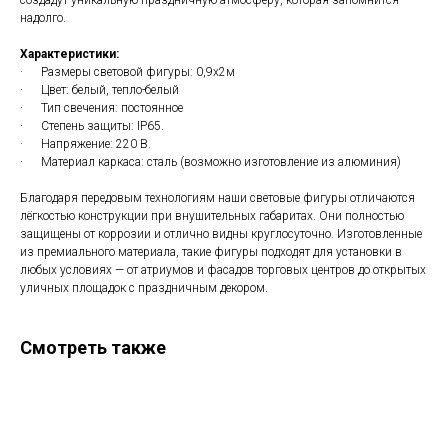
надолго.
Характеристики:
· Размеры световой фигуры: 0,9х2м
· Цвет: белый, тепло-белый
· Тип свечения: постоянное
· Степень защиты: IP65.
· Напряжение: 220 В.
· Материал каркаса: сталь (возможно изготовление из алюминия)
Благодаря передовым технологиям наши световые фигуры отличаются
лёгкостью конструкции при внушительных габаритах. Они полностью
защищены от коррозии и отлично видны круглосуточно. Изготовленные
из премиального материала, такие фигуры подходят для установки в
любых условиях — от атриумов и фасадов торговых центров до открытых
уличных площадок с праздничным декором.
Смотреть также