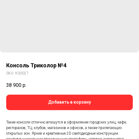
Консоль Триколор №4
SKU:
K00027
38 900
р.
Добавить в корзину
Такие консоли отлично впишутся в оформление городских улиц, кафе,
ресторанов, ТЦ, клубов, магазинов и офисов, а также прилегающих
открытых зон. Яркие и креативные 2D светодиодные конструкции
создадут уникальную праздничную атмосферу, которая запомнится