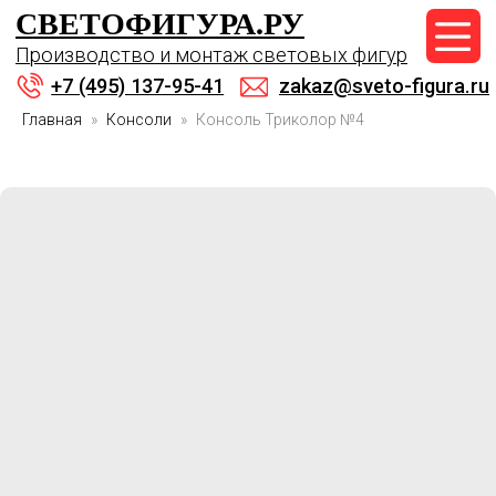
СВЕТОФИГУРА.РУ
+7 (495) 137-95-41
Производство и монтаж световых фигур
zakaz@sveto-figura.ru
+7 (495) 137-95-41
zakaz@sveto-figura.ru
Главная
Консоли
Консоль Триколор №4