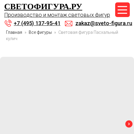
СВЕТОФИГУРА.РУ
+7 (495) 137-95-41
Производство и монтаж световых фигур
zakaz@sveto-figura.ru
+7 (495) 137-95-41
zakaz@sveto-figura.ru
Главная
Все фигуры
Световая фигура Пасхальный
кулич