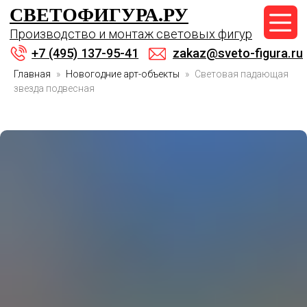
СВЕТОФИГУРА.РУ
+7 (495) 137-95-41
Производство и монтаж световых фигур
zakaz@sveto-figura.ru
+7 (495) 137-95-41
zakaz@sveto-figura.ru
Главная
Новогодние арт-объекты
Световая падающая
звезда подвесная