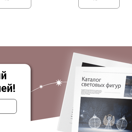
ый
ей!