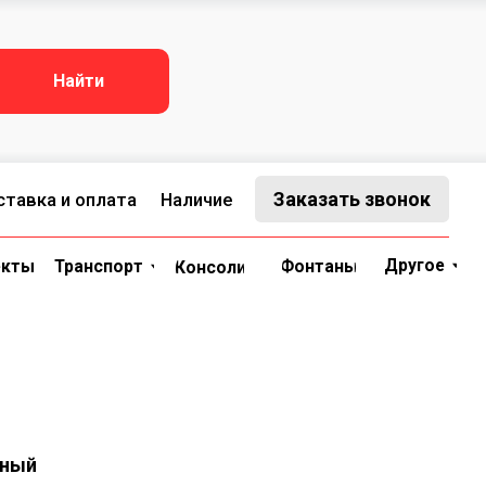
ЗАКАЗАТЬ ЗВОНОК
kaz@sveto-figura.ru
Транспорт
Консоли
Фонтаны
Другое
Найти
Заказать звонок
ата
Наличие
Другое
орт
Фонтаны
Консоли
чный