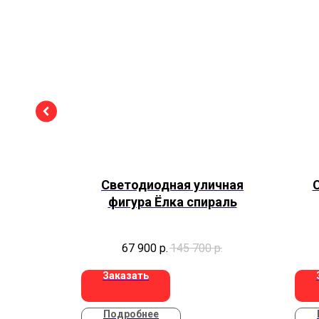
ка
Светодиодная уличная
фигура Ёлка спираль
67 900
р.
145 700
р.
Заказать
Подробнее