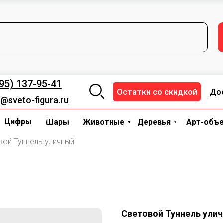
+7 (495) 137-95-41
za
ОСТАВКА И ОПЛАТА
НАЛИЧИЕ
Цифры
Шары
Деревья
Животные
Арт-объекты
37-95-41
Остатки со скидкой
Доставка и опл
-figura.ru
ы
Шары
Животные
Деревья
Арт-объекты
Трансп
вой Туннель уличный
Световой Туннель ули