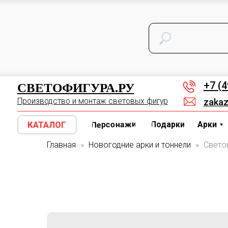
СВЕТОФИГУРА.РУ
Д
ОСТАТКИ СО СКИДКОЙ
КАТАЛОГ
Арки
Персонажи
Подарки
СВЕТОФИГУРА.РУ
+7 (495) 1
Производство и монтаж световых фигур
zakaz@sveto
Персонажи
КАТАЛОГ
Подарки
Арки
Цифр
Главная
Новогодние арки и тоннели
Свето