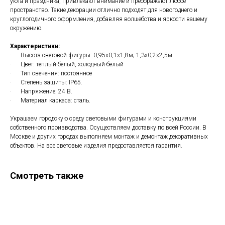
уюта и праздника, привлекают внимание и преображают любое
пространство. Такие декорации отлично подходят для новогоднего и
круглогодичного оформления, добавляя волшебства и яркости вашему
окружению.
Характеристики:
· Высота световой фигуры: 0,95х0,1х1,8м; 1,3х0,2х2,5м
· Цвет: теплый-белый, холодный-белый
· Тип свечения: постоянное
· Степень защиты: IP65.
· Напряжение: 24 В.
· Материал каркаса: сталь.
Украшаем городскую среду световыми фигурами и конструкциями
собственного производства. Осуществляем доставку по всей России. В
Москве и других городах выполняем монтаж и демонтаж декоративных
объектов. На все световые изделия предоставляется гарантия.
Смотреть также