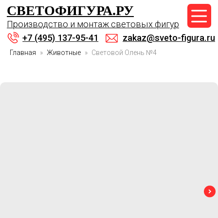
СВЕТОФИГУРА.РУ
+7 (495) 137-95-41
Производство и монтаж световых фигур
zakaz@sveto-figura.ru
+7 (495) 137-95-41
zakaz@sveto-figura.ru
Главная
Животные
Световой Олень №4