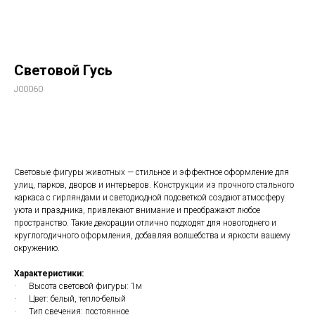
Световой Гусь
J00060
Добавить в корзину
Световые фигуры животных — стильное и эффектное оформление для
улиц, парков, дворов и интерьеров. Конструкции из прочного стального
каркаса с гирляндами и светодиодной подсветкой создают атмосферу
уюта и праздника, привлекают внимание и преображают любое
пространство. Такие декорации отлично подходят для новогоднего и
круглогодичного оформления, добавляя волшебства и яркости вашему
окружению.
Характеристики:
· Высота световой фигуры: 1м
· Цвет: белый, тепло-белый
· Тип свечения: постоянное