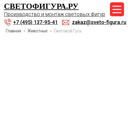
СВЕТОФИГУРА.РУ
+7 (495) 137-95-41
Производство и монтаж световых фигур
zakaz@sveto-figura.ru
+7 (495) 137-95-41
zakaz@sveto-figura.ru
Главная
Животные
Световой Гусь