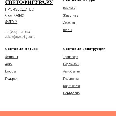
CВЕТОФИГУРА.РУ
Световые фигуры
Консоли
ПРОИЗВОДСТВО
СВЕТОВЫХ
Животные
ФИГУР
Деревья
Шары
+7 (495) 137-95-41
zakaz@sveto-figura.ru
Световые мотивы
Световые конструкции
Фонтаны
Транспорт
Арки
Персонажи
Цифры
Арт-объекты
Подарки
Перетяжки
Карта сайта
Портфолио